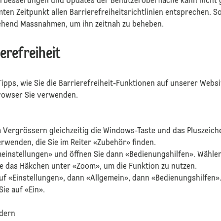
erbesserungen und Updates der Benutzeroberfläche kann nicht 
ten Zeitpunkt allen Barrierefreiheitsrichtlinien entsprechen. S
gehend Massnahmen, um ihn zeitnah zu beheben.
ierefreiheit
 Tipps, wie Sie die Barrierefreiheit-Funktionen auf unserer Webs
rowser Sie verwenden.
 Vergrössern gleichzeitig die Windows-Taste und das Pluszeiche
erwenden, die Sie im Reiter «Zubehör» finden.
meinstellungen» und öffnen Sie dann «Bedienungshilfen». Wählen
ie das Häkchen unter «Zoom», um die Funktion zu nutzen.
 auf «Einstellungen», dann «Allgemein», dann «Bedienungshilfen»
Sie auf «Ein».
ändern