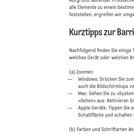
⁠⁠Aufgrund laufender Produktv
alle Elemente zu einem bestimm
feststellen, ergreifen wir um
⁠
⁠Kurztipps zur Barr
⁠⁠Nachfolgend finden Sie einige
welches Gerät oder welchen B
⁠
⁠(a) Zoomen
⁠⁠Windows: Drücken Sie zum
auch die Bildschirmlupe v
⁠⁠Mac: Gehen Sie zu «Syste
«Sehen» aus. Aktivieren S
⁠⁠Apple-Geräte: Tippen Sie
Schaltfläche und schalten 
⁠
⁠⁠⁠⁠(b) Farben und Schriftarten 