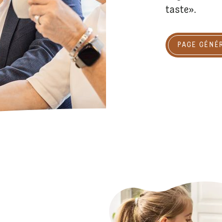
taste».
Page générale c
PAGE GÉNÉ