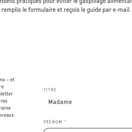
nseils pratiques pour éviter le gaspillage alimentair
remplis le formulaire et reçois le guide par e-mail.
ns – et
re
TITRE
sletter
ères
isine
ouveaux
PRÉNOM *