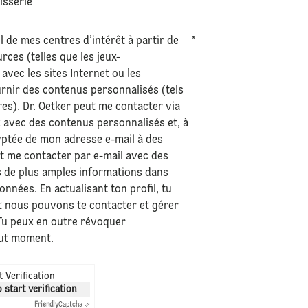
tisserie
l de mes centres d’intérêt à partir de
*
ces (telles que les jeux-
avec les sites Internet ou les
urnir des contenus personnalisés (tels
res). Dr. Oetker peut me contacter via
 avec des contenus personnalisés et, à
ryptée de mon adresse e-mail à des
ut me contacter par e-mail avec des
s de plus amples informations dans
données
. En actualisant ton profil, tu
 nous pouvons te contacter et gérer
 Tu peux en outre révoquer
out moment.
 Verification
o start verification
Friendly
Captcha ⇗