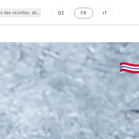
z des recettes, des produits, etc.
DE
FR
IT