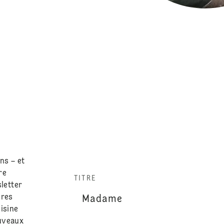
ns – et
re
TITRE
sletter
ères
isine
ouveaux