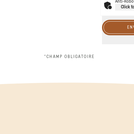
Anti-Robot
Click t
EN
*CHAMP OBLIGATOIRE