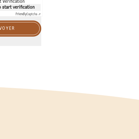
 Verification
o start verification
Friendly
Captcha ⇗
VOYER