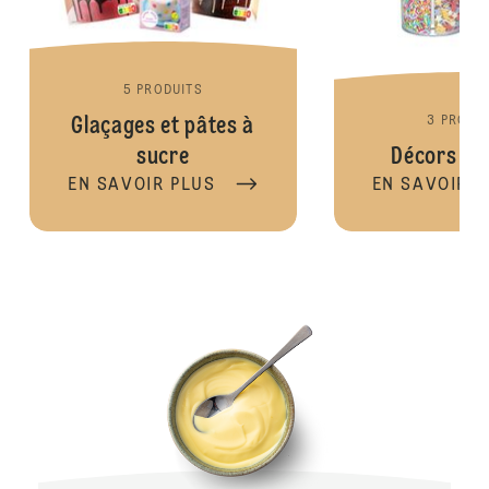
5 PRODUITS
Glaçages et pâtes à
3 PRODU
sucre
Décors au
EN SAVOIR PLUS
EN SAVOIR P