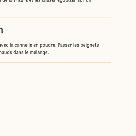
 de la friture et les laisser égoutter sur un
n
avec la cannelle en poudre. Passer les beignets
hauds dans le mélange.