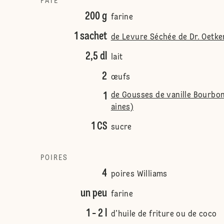
PÂTE
200 g
farine
1 sachet
de Levure Séchée de Dr. Oetke
2,5 dl
lait
2
œufs
1
de Gousses de vanille Bourbon 
aines)
1 CS
sucre
POIRES
4
poires Williams
un peu
farine
1 - 2 l
d’huile de friture ou de coco