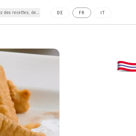
z des recettes, des produits, etc.
DE
FR
IT