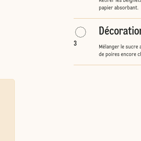
Retirer les beignets
papier absorbant.
Décoratio
3
Mélanger le sucre 
de poires encore c