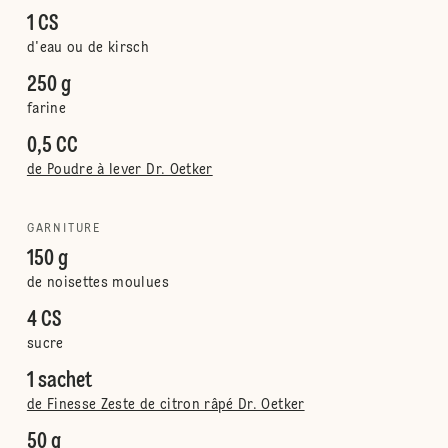
1 CS
d'eau ou de kirsch
250 g
farine
0,5 CC
de Poudre à lever Dr. Oetker
GARNITURE
150 g
de noisettes moulues
4 CS
sucre
1 sachet
de Finesse Zeste de citron râpé Dr. Oetker
50 g