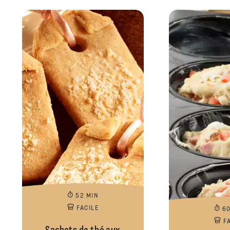
52 MIN
FACILE
6
F