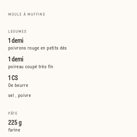
MOULE À MUFFINS
LEGUMES
1 demi
poivrons rouge en petits dés
1 demi
poireau coupé très fin
1 CS
De beurre
sel , poivre
PÂTE
225 g
farine