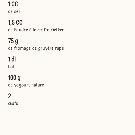
1 CC
de sel
1,5 CC
de Poudre à lever Dr. Oetker
75 g
de fromage de gruyère rapé
1 dl
lait
100 g
de yogourt nature
2
œufs