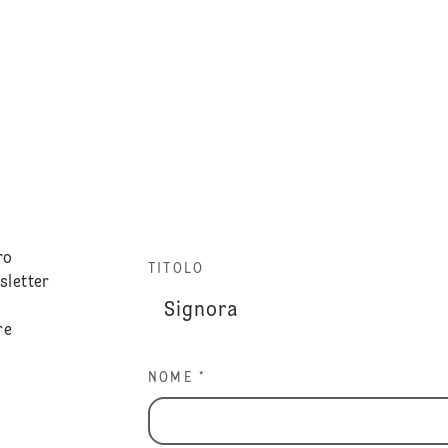
ro
TITOLO
sletter
re
NOME *