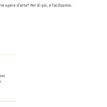
e opere d’arte? Per di più, è facilissimo.
oni
e
x