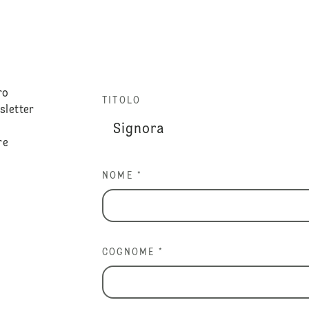
ro
TITOLO
sletter
re
NOME *
COGNOME *