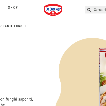
Dr. Oetker
SHOP
Cerca ri
TORANTE FUNGHI
con funghi saporiti,
che.