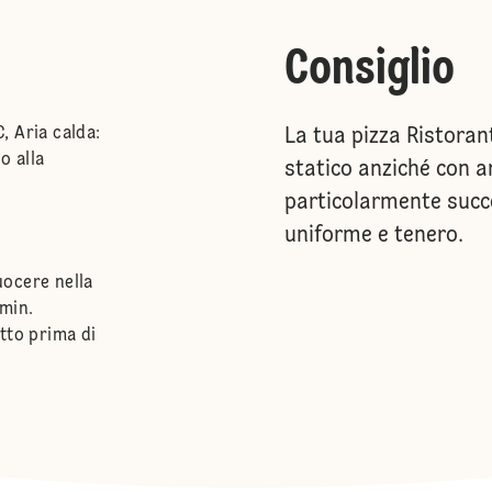
Consiglio
, Aria calda:
La tua pizza Ristorant
o alla
statico anziché con a
particolarmente succo
uniforme e tenero.
uocere nella
 min.
tto prima di