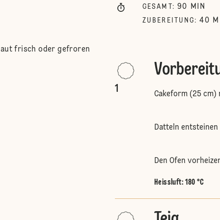
90
MIN
GESAMT
:
40
M
ZUBEREITUNG
:
taut frisch oder gefroren
Vorbereit
1
Cakeform (25 cm) m
Datteln entsteinen
Den Ofen vorheize
Heissluft
:
180 °C
Teig