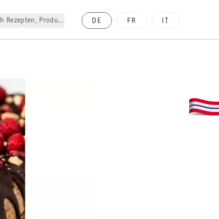
h Rezepten, Produkte, etc.
DE
FR
IT