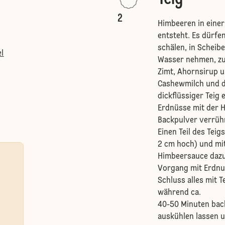
2
Himbeeren in einer
entsteht. Es dürfe
schälen, in Scheib
l
Wasser nehmen, zu
Zimt, Ahornsirup u
Cashewmilch und d
dickflüssiger Teig 
Erdnüsse mit der 
Backpulver verrüh
Einen Teil des Teig
2 cm hoch) und mit
Himbeersauce dazu
Vorgang mit Erdnu
Schluss alles mit 
während ca.
40-50 Minuten bac
auskühlen lassen u