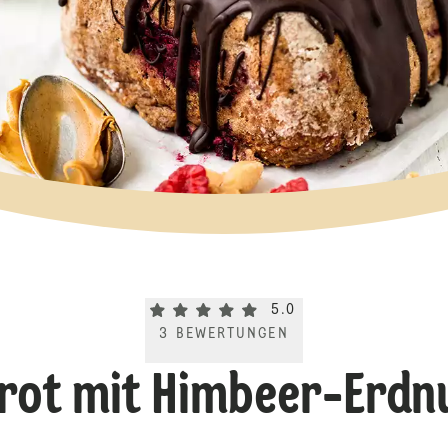
Current rating 5.0. Click to rate.
5.0
3
BEWERTUNGEN
rot mit Himbeer-Erdnu