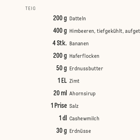
TEIG
200 g
Datteln
400 g
Himbeeren, tiefgekühlt, aufge
4 Stk.
Bananen
200 g
Haferflocken
50 g
Erdnussbutter
1 EL
Zimt
20 ml
Ahornsirup
1 Prise
Salz
1 dl
Cashewmilch
30 g
Erdnüsse