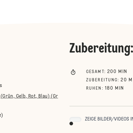
Zubereitung
200
MIN
GESAMT
:
20
M
ZUBEREITUNG
:
s
180
MIN
RUHEN
:
(Grün, Gelb, Rot, Blau) (Gr
e)
ZEIGE BILDER/VIDEOS I