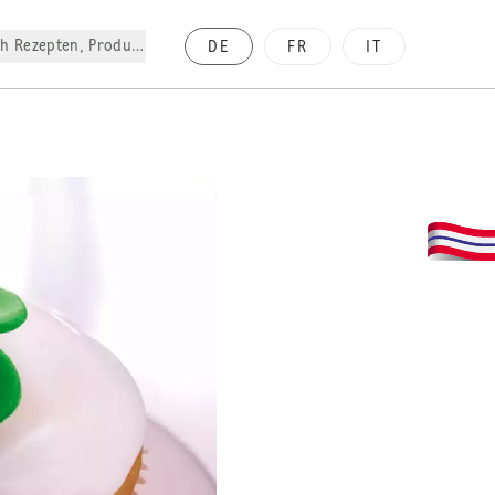
h Rezepten, Produkte, etc.
DE
FR
IT