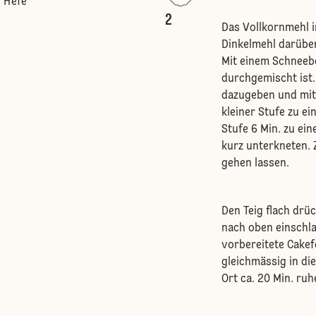
t Hefe
2
Das Vollkornmehl 
Dinkelmehl darübe
Mit einem Schneebe
durchgemischt ist.
dazugeben und mit
kleiner Stufe zu e
Stufe 6 Min. zu ein
kurz unterkneten. 
gehen lassen.
Den Teig flach drü
nach oben einschlag
vorbereitete Cake
gleichmässig in d
Ort ca. 20 Min. ruh