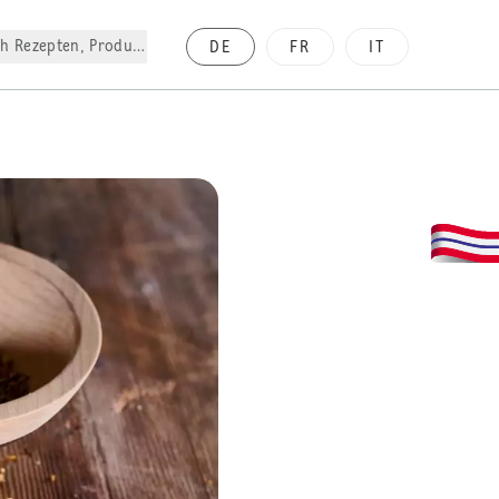
h Rezepten, Produkte, etc.
DE
FR
IT