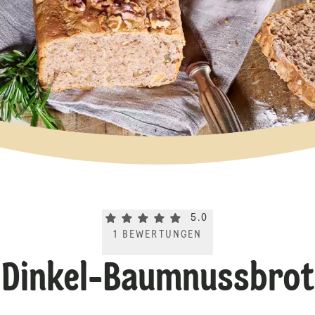
Current rating 5.0. Click to rate.
5.0
1
BEWERTUNGEN
Dinkel-Baumnussbrot