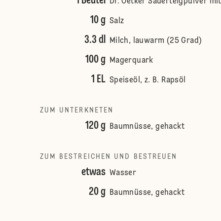
1 Beutel
Dr. Oetker Sauerteigpulver mi
10 g
Salz
3.3 dl
Milch, lauwarm (25 Grad)
100 g
Magerquark
1 EL
Speiseöl, z. B. Rapsöl
ZUM UNTERKNETEN
120 g
Baumnüsse, gehackt
ZUM BESTREICHEN UND BESTREUEN
etwas
Wasser
20 g
Baumnüsse, gehackt