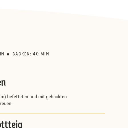
:
IN
40
MIN
BACKEN
:
en
cm) befetteten und mit gehackten
reuen.
ttteig