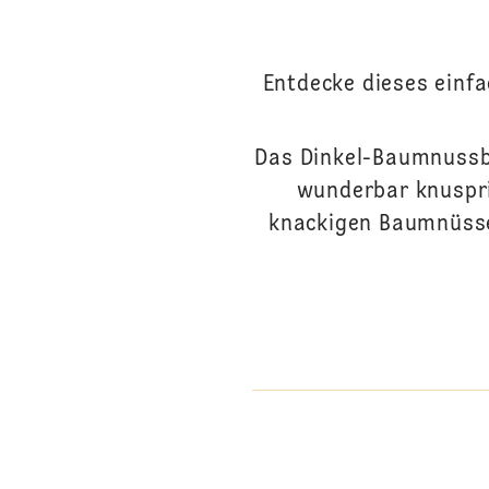
Entdecke dieses einf
Das Dinkel-Baumnussb
wunderbar knuspri
knackigen Baumnüssen