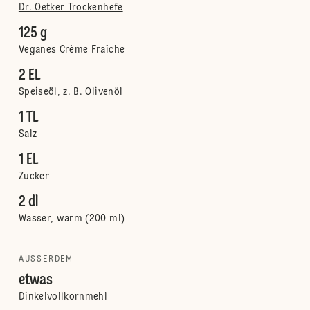
Dr. Oetker Trockenhefe
125 g
Veganes Crème Fraîche
2 EL
Speiseöl, z. B. Olivenöl
1 TL
Salz
1 EL
Zucker
2 dl
Wasser, warm (200 ml)
AUSSERDEM
etwas
Dinkelvollkornmehl