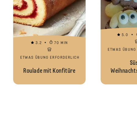
5.0
3.2
70 MIN
ETWAS ÜBUNG
ETWAS ÜBUNG ERFORDERLICH
Sü
Roulade mit Konfitüre
Weihnacht