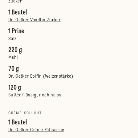
Zucker
1 Beutel
Dr. Oetker Vanillin-Zucker
1 Prise
Salz
220 g
Mehl
70 g
Dr. Oetker Epifin (Weizenstärke)
120 g
Butter flüssig, noch heiss
CRÈME-SCHICHT
1 Beutel
Dr. Oetker Crème Pâtisserie