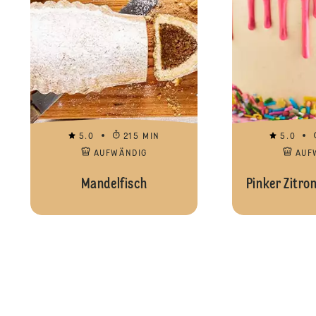
5.0
215 MIN
5.0
AUFWÄNDIG
AUF
Mandelfisch
Pinker Zitro