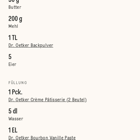
50 g
Butter
200 g
Mehl
1 TL
Dr. Oetker Backpulver
5
Eier
FÜLLUNG
1 Pck.
Dr. Oetker Crème Pâtisserie (2 Beutel)
5 dl
Wasser
1 EL
Dr. Oetker Bourbon Vanille Paste