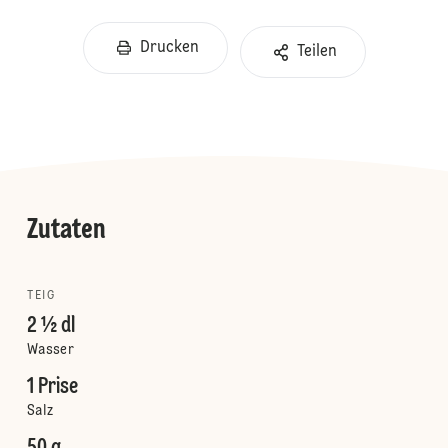
Drucken
Teilen
Zutaten
TEIG
2 ½ dl
Wasser
1 Prise
Salz