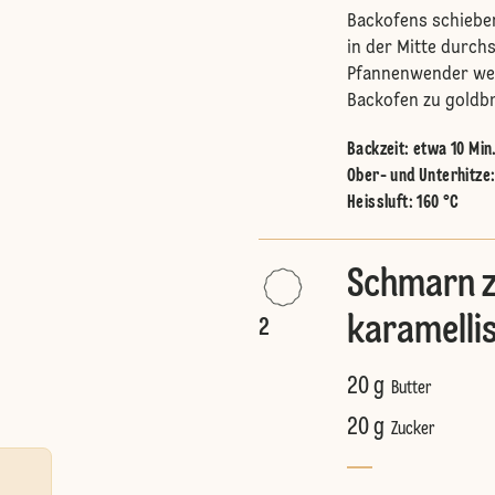
Backofens schieben
in der Mitte durch
Pfannenwender we
Backofen zu goldb
Backzeit: etwa 10 Min
Ober- und Unterhitze
Heissluft
:
160 °C
Schmarn z
karamelli
2
20 g
Butter
20 g
Zucker