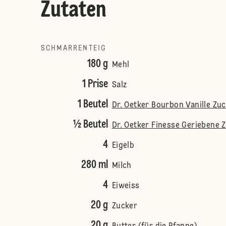
Zutaten
SCHMARRENTEIG
180 g
Mehl
1 Prise
Salz
1 Beutel
Dr. Oetker Bourbon Vanille Zu
½ Beutel
Dr. Oetker Finesse Geriebene 
4
Eigelb
280 ml
Milch
4
Eiweiss
20 g
Zucker
20 g