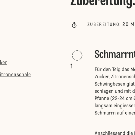
Zubereitung
20
M
ZUBEREITUNG
:
Schmarrn
cker
1
Für den Teig das Me
Zitronenschale
Zucker, Zitronensc
Schwingbesen glatt
schlagen und mit d
Pfanne (22-24 cm Ø
langsam eingiessen
Schmarrn auf einer
Anschliessend die 