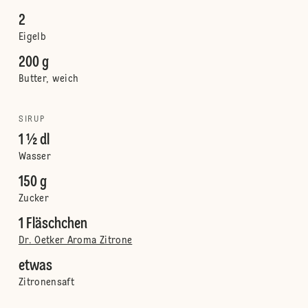
2
Eigelb
200 g
Butter, weich
SIRUP
1 ½ dl
Wasser
150 g
Zucker
1 Fläschchen
Dr. Oetker Aroma Zitrone
etwas
Zitronensaft