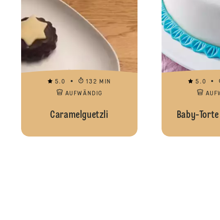
5.0
132 MIN
5.0
AUFWÄNDIG
AUF
Caramelguetzli
Baby-Torte 