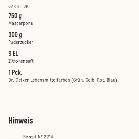
GARNITUR
750 g
Mascarpone
300 g
Puderzucker
9 EL
Zitronensaft
1 Pck.
Dr. Oetker Lebensmittelfarben (Grün, Gelb, Rot, Blau)
Hinweis
Rezept N° 2214