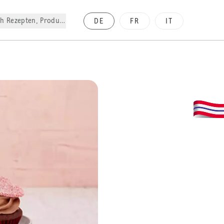
h Rezepten, Produkte, etc.
DE
FR
IT