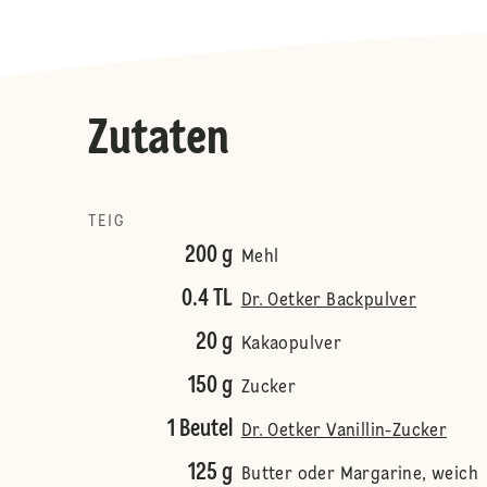
Zutaten
TEIG
200 g
Mehl
0.4 TL
Dr. Oetker Backpulver
20 g
Kakaopulver
150 g
Zucker
1 Beutel
Dr. Oetker Vanillin-Zucker
125 g
Butter oder Margarine, weich