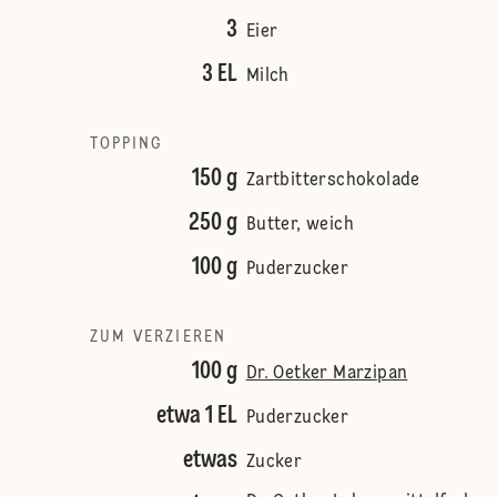
3
Eier
3 EL
Milch
TOPPING
150 g
Zartbitterschokolade
250 g
Butter, weich
100 g
Puderzucker
ZUM VERZIEREN
100 g
Dr. Oetker Marzipan
etwa 1 EL
Puderzucker
etwas
Zucker