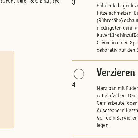
(Grün, Gelb, Rot, Blau) (ro
3
Schokolade grob z
Hitze schmelzen. B
(Rührstäbe) schau
niedrigster, dann 
Kuvertüre hinzufü
Crème in einen Spr
dekorativ auf den 
Verzieren
4
Marzipan mit Pude
rot einfärben. Da
Gefrierbeutel oder
Ausstechern Herzm
Vor dem Servieren
legen.