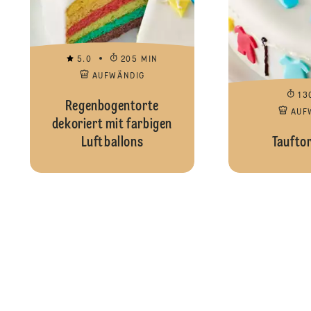
5.0
205 MIN
AUFWÄNDIG
13
Regenbogentorte
AUF
dekoriert mit farbigen
Luftballons
Tauftor