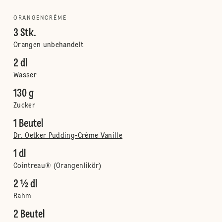
ORANGENCRÈME
3 Stk.
Orangen unbehandelt
2 dl
Wasser
130 g
Zucker
1 Beutel
Dr. Oetker Pudding-Crème Vanille
1 dl
Cointreau® (Orangenlikör)
2 ½ dl
Rahm
2 Beutel