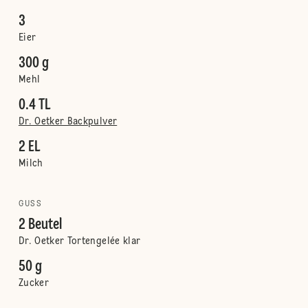
3
Eier
300 g
Mehl
0.4 TL
Dr. Oetker Backpulver
2 EL
Milch
GUSS
2 Beutel
Dr. Oetker Tortengelée klar
50 g
Zucker