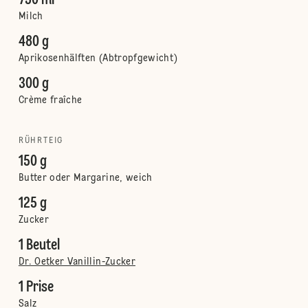
750 ml
Milch
480 g
Aprikosenhälften (Abtropfgewicht)
300 g
Crème fraîche
RÜHRTEIG
150 g
Butter oder Margarine, weich
125 g
Zucker
1 Beutel
Dr. Oetker Vanillin-Zucker
1 Prise
Salz