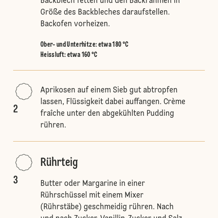
Backblech fetten und den Backrahmen in
Größe des Backbleches daraufstellen.
Backofen vorheizen.
Ober- und Unterhitze
:
etwa 180 °C
Heissluft
:
etwa 160 °C
Aprikosen auf einem Sieb gut abtropfen
lassen, Flüssigkeit dabei auffangen. Crème
2
fraîche unter den abgekühlten Pudding
rühren.
Rührteig
3
Butter oder Margarine in einer
Rührschüssel mit einem Mixer
(Rührstäbe) geschmeidig rühren. Nach