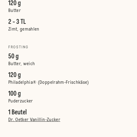
120 g
Butter
2 - 3 TL
Zimt, gemahlen
FROSTING
50 g
Butter, weich
120 g
Philadelphia® (Doppelrahm-Frischkäse)
100 g
Puderzucker
1 Beutel
Dr. Oetker Vanillin-Zucker