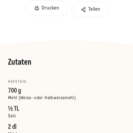
Drucken
Teilen
Zutaten
HEFETEIG
700 g
Mehl (Weiss- oder Halbweissmehl)
½ TL
Salz
2 dl