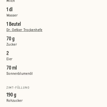
Milch
1 dl
Wasser
1 Beutel
Dr. Oetker Trockenhefe
70 g
Zucker
2
Eier
70 ml
Sonnenblumenöl
ZIMT-FÜLLUNG
190 g
Rohzucker