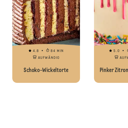
4.8
84 MIN
5.0
AUFWÄNDIG
AUF
Schoko-Wickeltorte
Pinker Zitro