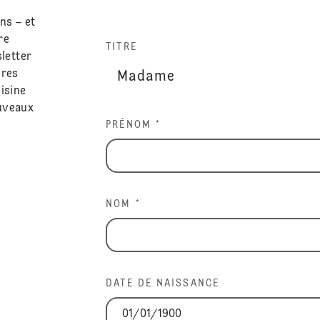
ns – et
re
TITRE
sletter
ères
isine
ouveaux
PRÉNOM *
NOM *
DATE DE NAISSANCE