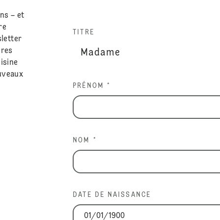
ns – et
re
TITRE
sletter
ères
isine
ouveaux
PRÉNOM *
NOM *
DATE DE NAISSANCE