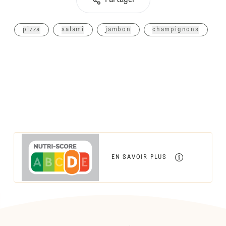
Partager
pizza
salami
jambon
champignons
EN SAVOIR PLUS