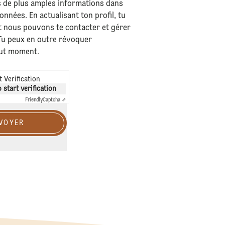
s de plus amples informations dans
données
. En actualisant ton profil, tu
 nous pouvons te contacter et gérer
 Tu peux en outre révoquer
out moment.
 Verification
o start verification
Friendly
Captcha ⇗
VOYER