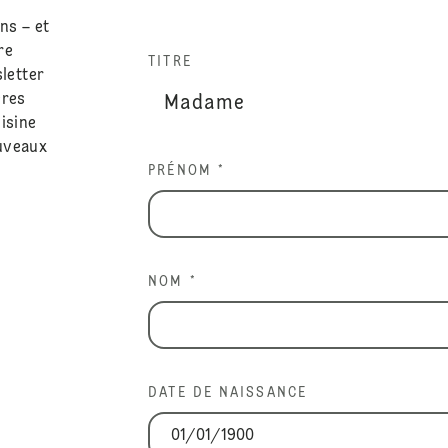
ns – et
re
TITRE
sletter
ères
isine
ouveaux
PRÉNOM *
NOM *
DATE DE NAISSANCE