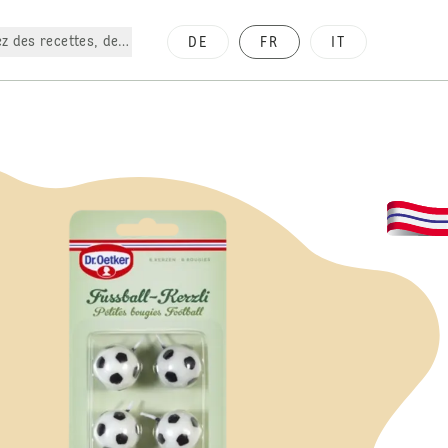
z des recettes, des produits, etc.
DE
FR
IT