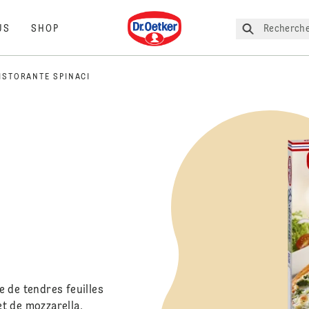
Dr. Oetker
Recherche
US
SHOP
ISTORANTE SPINACI
ie de tendres feuilles
t de mozzarella.