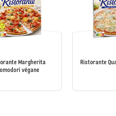
torante Margherita
Ristorante Qu
omodori végane