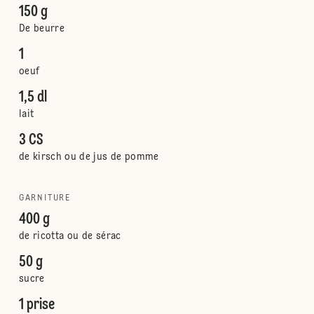
150 g
De beurre
1
oeuf
1,5 dl
lait
3 CS
de kirsch ou de jus de pomme
GARNITURE
400 g
de ricotta ou de sérac
50 g
sucre
1 prise