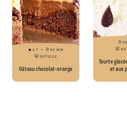
9
DIF
4.7
90 MIN
DIFFICILE
Tourte glacé
Gâteau chocolat-orange
et aux