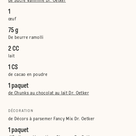
de Sucre Vanilliné Dr. Oetker
1
œuf
75 g
De beurre ramolli
2 CC
lait
1 CS
de cacao en poudre
1 paquet
de Chunks au chocolat au lait Dr. Oetker
DÉCORATION
de Décors à parsemer Fancy Mix Dr. Oetker
1 paquet