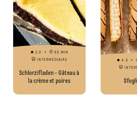
2.0
95 MIN
INTERMÉDIAIRE
4.5
INTER
Schlorzifladen - Gâteau à
la crème et poires
Sfogl