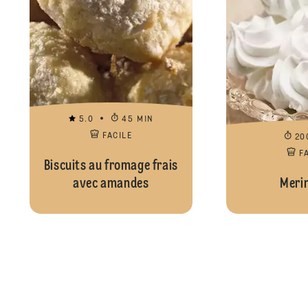
5.0
45 MIN
FACILE
20
F
Biscuits au fromage frais
avec amandes
Meri