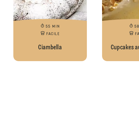
55 MIN
5
FACILE
F
Ciambella
Cupcakes a