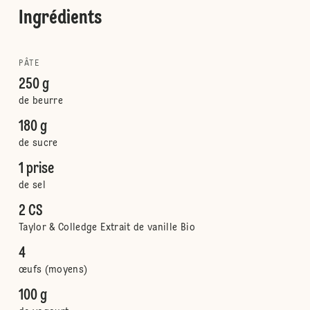
Ingrédients
PÂTE
250 g
de beurre
180 g
de sucre
1 prise
de sel
2 CS
Taylor & Colledge Extrait de vanille Bio
4
œufs (moyens)
100 g