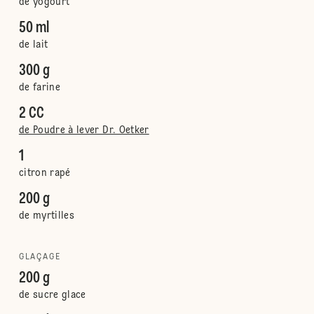
de yogourt
50 ml
de lait
300 g
de farine
2 CC
de Poudre à lever Dr. Oetker
1
citron rapé
200 g
de myrtilles
GLAÇAGE
200 g
de sucre glace