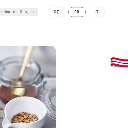
z des recettes, des produits, etc.
DE
FR
IT