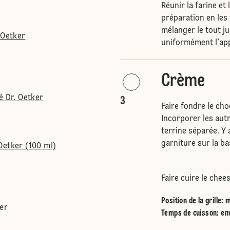
Réunir la farine et 
préparation en les 
mélanger le tout ju
 Oetker
uniformément l’app
Crème
é Dr. Oetker
3
Faire fondre le ch
Incorporer les aut
terrine séparée. Y 
garniture sur la b
Oetker (100 ml)
Faire cuire le che
Position de la grille
:
m
er
Temps de cuisson: en