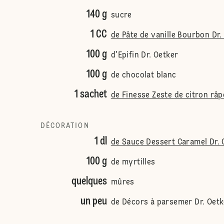
140 g
sucre
1 CC
de Pâte de vanille Bourbon Dr.
100 g
d'Epifin Dr. Oetker
100 g
de chocolat blanc
1 sachet
de Finesse Zeste de citron râp
DÉCORATION
1 dl
de Sauce Dessert Caramel Dr. 
100 g
de myrtilles
quelques
mûres
un peu
de Décors à parsemer Dr. Oetk