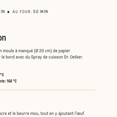
IN
50
MIN
AU FOUR
:
on
un moule à manqué (Ø 20 cm) de papier
 le bord avec du Spray de cuisson Dr. Oetker.
.
 °C
nte
:
160 °C
cre et le beurre mou, tout en y ajoutant l’œuf.