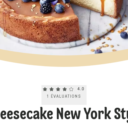
Current rating 4.0. Click to rate.
4.0
1
ÉVALUATIONS
eesecake New York St