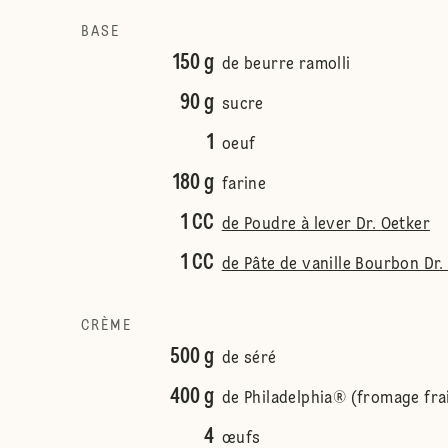
BASE
150 g
de beurre ramolli
90 g
sucre
1
oeuf
180 g
farine
1 CC
de Poudre à lever Dr. Oetker
1 CC
de Pâte de vanille Bourbon Dr.
CRÈME
500 g
de séré
400 g
de Philadelphia® (fromage fra
4
œufs