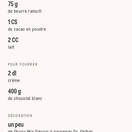
75 g
de beurre ramolli
1 CS
de cacao en poudre
2 CC
lait
POUR FOURRER
2 dl
crème
400 g
de chocolat blanc
DÉCORATION
un peu