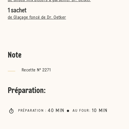
de Choco Mix Décors à parsemer Dr. Oetker
1 sachet
de Glaçage foncé de Dr. Oetker
Note
Recette N° 2271
Préparation
:
40
MIN
10
MIN
PRÉPARATION
:
AU FOUR
: