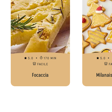
5.0
170 MIN
5.0
FACILE
F
Focaccia
Milanais