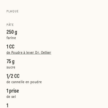
PLAQUE
PÂTE
250 g
farine
1 CC
de Poudre à lever Dr. Oetker
75 g
sucre
1/2 CC
de cannelle en poudre
1 prise
de sel
1