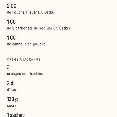
2 CC
de Poudre à lever Dr. Oetker
1 CC
de Bicarbonate de sodium Dr. Oetker
1 CC
de cannelle en poudre
CRÈME À L'ORANGE
3
oranges non traitées
2 dl
d'eau
130 g
sucre
1 sachet