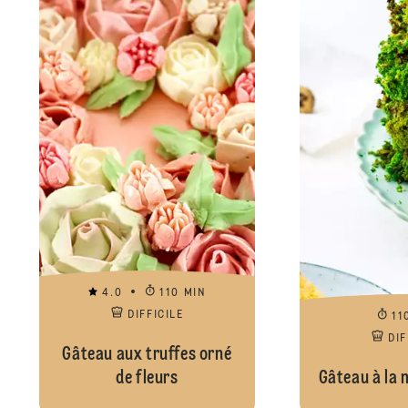
4.0
110 MIN
DIFFICILE
11
DIF
Gâteau aux truffes orné
de fleurs
Gâteau à la 