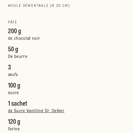
MOULE DÉMONTABLE (Ø 26 CM)
PÂTE
200 g
de chocolat noir
50 g
De beurre
3
œufs
100 g
sucre
1 sachet
de Sucre Vanilliné Dr. Oetker
120 g
farine