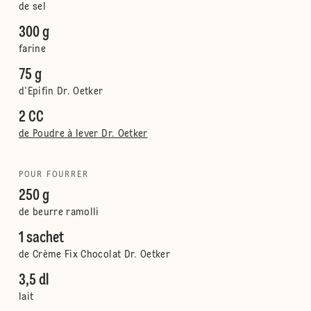
de sel
300 g
farine
75 g
d'Epifin Dr. Oetker
2 CC
de Poudre à lever Dr. Oetker
POUR FOURRER
250 g
de beurre ramolli
1 sachet
de Crème Fix Chocolat Dr. Oetker
3,5 dl
lait