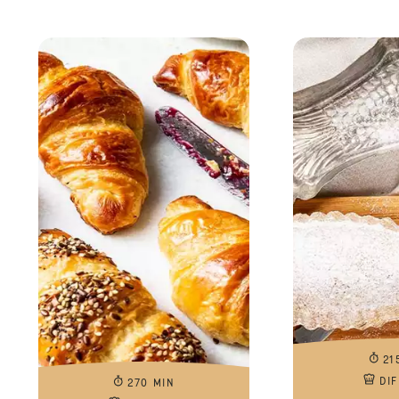
21
DIF
270 MIN