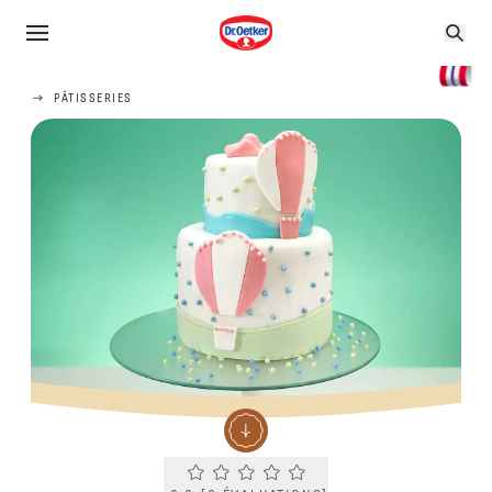
PÂTISSERIES
Current rating 0.0. Click to rate.