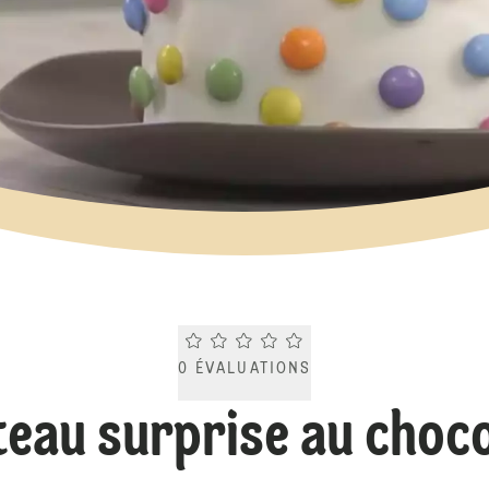
Current rating 0.0. Click to rate.
0
ÉVALUATIONS
teau surprise au choco