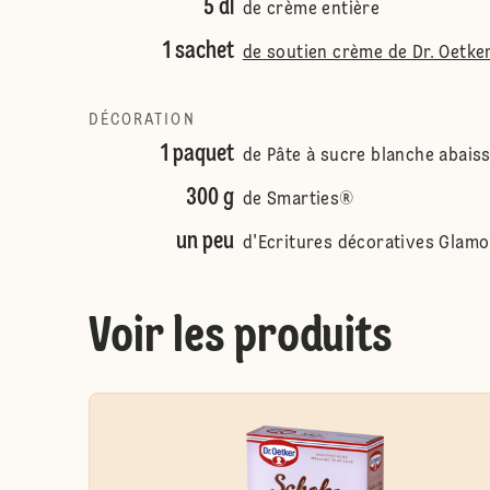
5 dl
de crème entière
1 sachet
de soutien crème de Dr. Oetke
DÉCORATION
1 paquet
de Pâte à sucre blanche abaiss
300 g
de Smarties®
un peu
d'Ecritures décoratives Glamo
Voir les produits