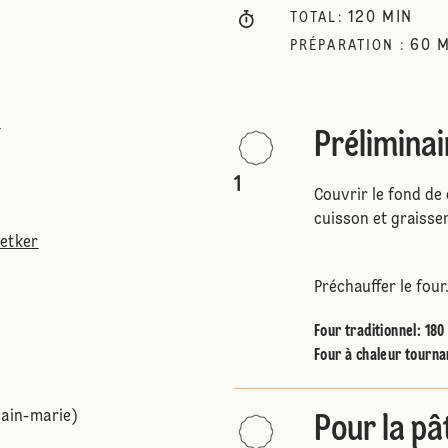
120
MIN
TOTAL
:
60
M
PRÉPARATION
:
r
Préliminai
1
Couvrir le fond de
cuisson et graisser
Oetker
Préchauffer le four
Four traditionnel
:
180
Four à chaleur tourna
bain-marie)
Pour la pâ