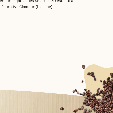
ler sur le gâteau les Smarties® restants à
e décorative Glamour (blanche).