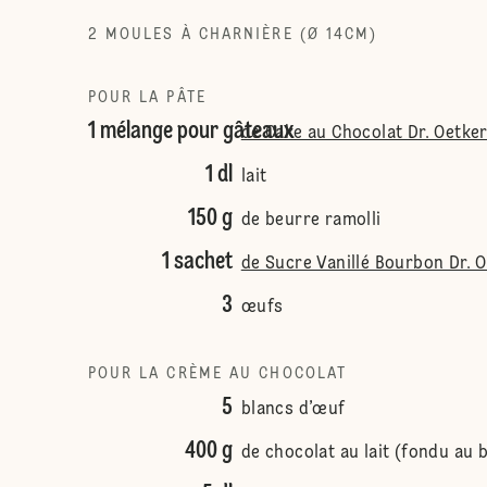
2 MOULES À CHARNIÈRE (Ø 14CM)
POUR LA PÂTE
1 mélange pour gâteaux
de Cake au Chocolat Dr. Oetke
1 dl
lait
150 g
de beurre ramolli
1 sachet
de Sucre Vanillé Bourbon Dr. 
3
œufs
POUR LA CRÈME AU CHOCOLAT
5
blancs d’œuf
400 g
de chocolat au lait (fondu au 