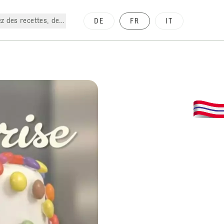
z des recettes, des produits, etc.
DE
FR
IT