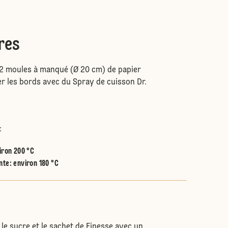
res
 2 moules à manqué (Ø 20 cm) de papier
er les bords avec du Spray de cuisson Dr.
:
iron 200 °C
nte
:
environ 180 °C
 le sucre et le sachet de Finesse avec un