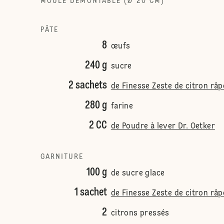
MOULE DÉMONTABLE (Ø 20 CM)
PÂTE
8
œufs
240 g
sucre
2 sachets
de Finesse Zeste de citron râp
280 g
farine
2 CC
de Poudre à lever Dr. Oetker
GARNITURE
100 g
de sucre glace
1 sachet
de Finesse Zeste de citron râp
2
citrons pressés