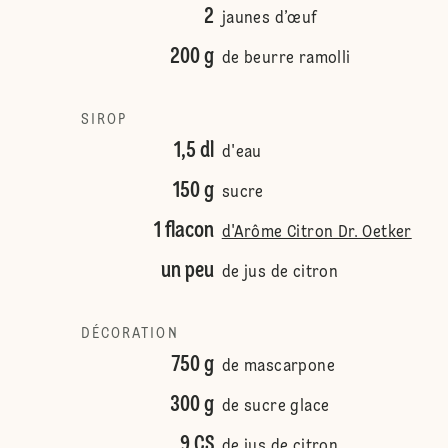
2
jaunes d’œuf
200 g
de beurre ramolli
SIROP
1,5 dl
d'eau
150 g
sucre
1 flacon
d'Arôme Citron Dr. Oetker
un peu
de jus de citron
DÉCORATION
750 g
de mascarpone
300 g
de sucre glace
9 CS
de jus de citron