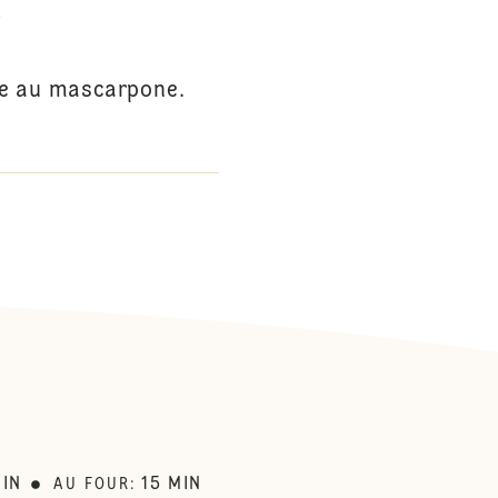
S
ème au mascarpone.
:
IN
15
MIN
AU FOUR
: