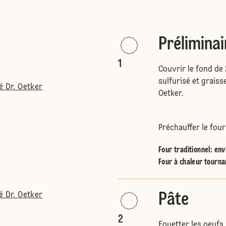
Préliminai
1
Couvrir le fond de
sulfurisé et graiss
é Dr. Oetker
Oetker.
Préchauffer le four
Four traditionnel
:
env
Four à chaleur tourna
é Dr. Oetker
Pâte
2
Fouetter les oeufs,