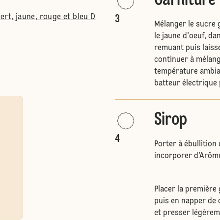
Garniture
ert, jaune, rouge et bleu D
3
Mélanger le sucre g
le jaune d'oeuf, da
remuant puis laisse
continuer à mélang
température ambian
batteur électrique
Sirop
4
Porter à ébullition
incorporer d'Arôme
Placer la première 
puis en napper de 
et presser légèrem