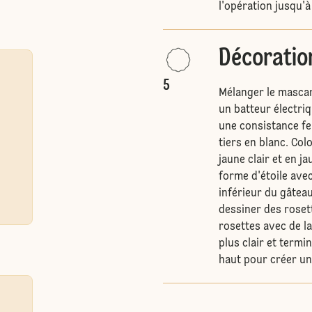
l'opération jusqu'à
Décoratio
5
Mélanger le mascarp
un batteur électri
une consistance fe
tiers en blanc. Col
jaune clair et en j
forme d'étoile ave
inférieur du gâte
dessiner des rosett
rosettes avec de l
plus clair et termi
haut pour créer un