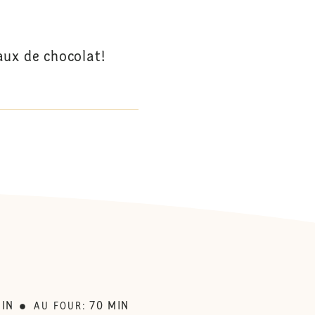
aux de chocolat!
:
IN
70
MIN
AU FOUR
: