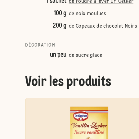
1 sachet
de Poudre à lever Dr. Oetker
100 g
de noix moulues
200 g
de Copeaux de chocolat Noirs 
DÉCORATION
un peu
de sucre glace
Voir les produits