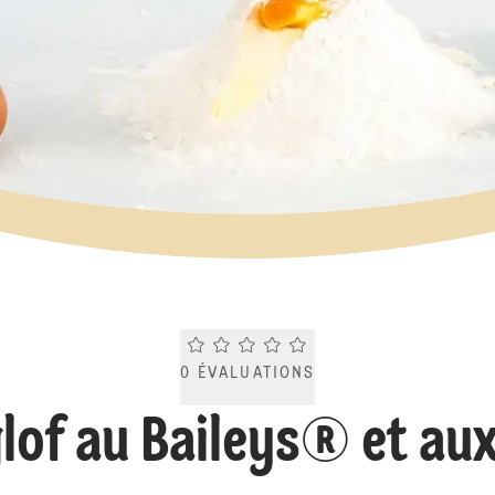
Current rating 0.0. Click to rate.
0
ÉVALUATIONS
lof au Baileys® et aux