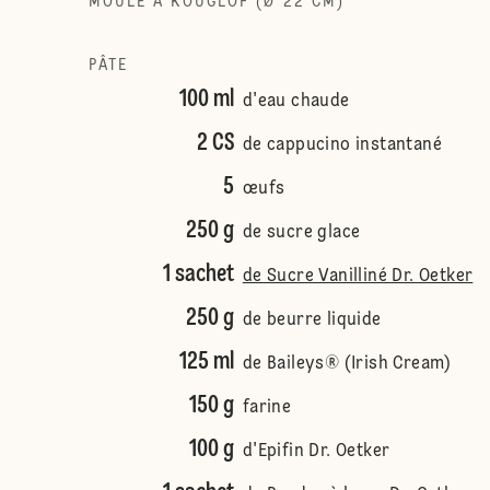
MOULE À KOUGLOF (Ø 22 CM)
PÂTE
100 ml
d'eau chaude
2 CS
de cappucino instantané
5
œufs
250 g
de sucre glace
1 sachet
de Sucre Vanilliné Dr. Oetker
250 g
de beurre liquide
125 ml
de Baileys® (Irish Cream)
150 g
farine
100 g
d'Epifin Dr. Oetker