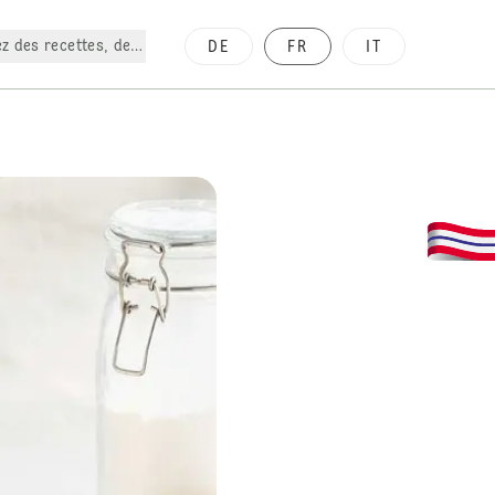
z des recettes, des produits, etc.
DE
FR
IT