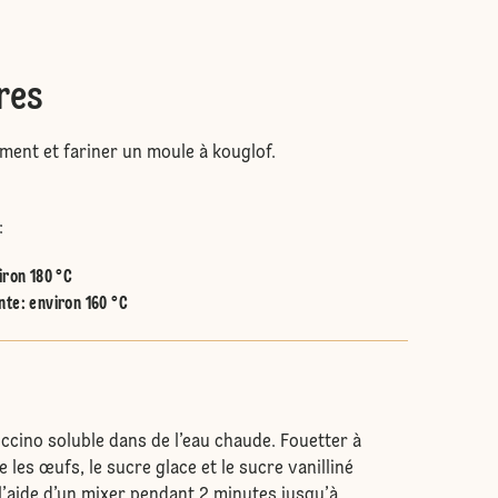
res
ent et fariner un moule à kouglof.
:
iron 180 °C
nte
:
environ 160 °C
ccino soluble dans de l’eau chaude. Fouetter à
les œufs, le sucre glace et le sucre vanilliné
 l’aide d’un mixer pendant 2 minutes jusqu’à