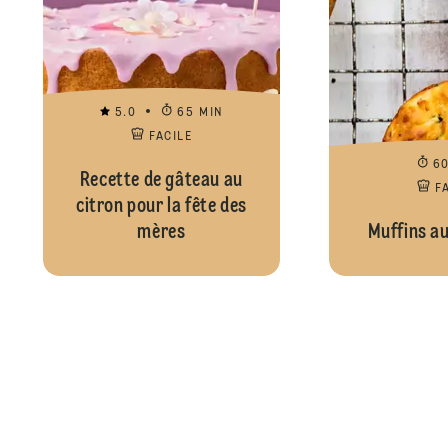
5.0
65 MIN
FACILE
6
Recette de gâteau au
F
citron pour la fête des
mères
Muffins a