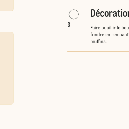
Décoratio
3
Faire bouillir le be
fondre en remuant. 
muffins.