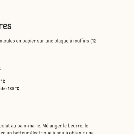
res
 moules en papier sur une plaque à muffins (12
:
 °C
nte
:
180 °C
colat au bain-marie. Mélanger le beurre, le
vec un batteur électrique jusqu’à obtenir une