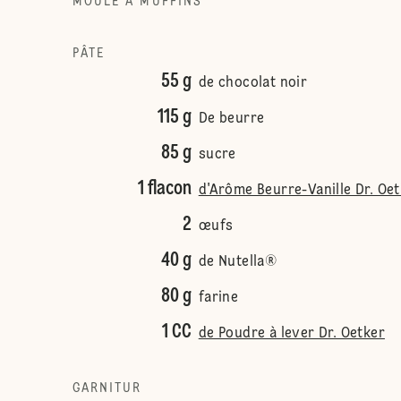
MOULE À MUFFINS
PÂTE
55 g
de chocolat noir
115 g
De beurre
85 g
sucre
1 flacon
d'Arôme Beurre-Vanille Dr. Oe
2
œufs
40 g
de Nutella®
80 g
farine
1 CC
de Poudre à lever Dr. Oetker
GARNITUR