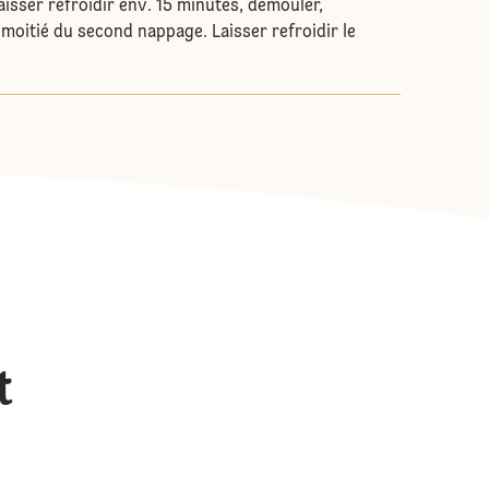
isser refroidir env. 15 minutes, démouler,
 moitié du second nappage. Laisser refroidir le
t