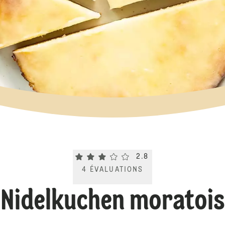
Current rating 2.8. Click to rate.
2.8
4
ÉVALUATIONS
Nidelkuchen moratois