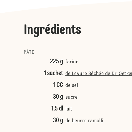
Ingrédients
PÂTE
225 g
farine
1 sachet
de Levure Séchée de Dr. Oetke
1 CC
de sel
30 g
sucre
1,5 dl
lait
30 g
de beurre ramolli