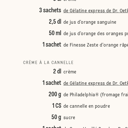
3 sachets
de Gélatine express de Dr. Oet
2,5 dl
de jus d’orange sanguine
50 ml
de jus d’orange des oranges 
1 sachet
de Finesse Zeste d'orange râp
CRÈME À LA CANNELLE
2 dl
crème
1 sachet
de Gélatine express de Dr. Oet
200 g
de Philadelphia® (fromage fra
1 CS
de cannelle en poudre
50 g
sucre