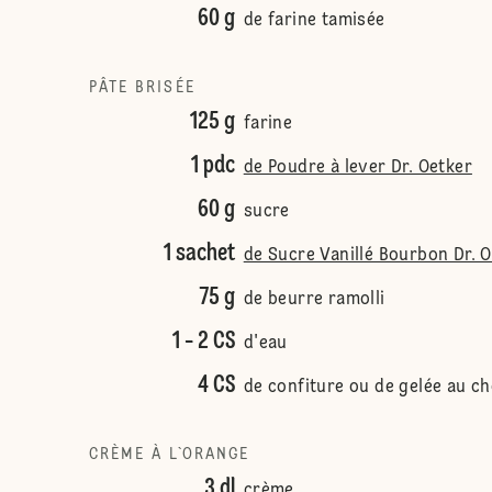
60 g
de farine tamisée
PÂTE BRISÉE
125 g
farine
1 pdc
de Poudre à lever Dr. Oetker
60 g
sucre
1 sachet
de Sucre Vanillé Bourbon Dr. 
75 g
de beurre ramolli
1 - 2 CS
d'eau
4 CS
de confiture ou de gelée au ch
CRÈME À L`ORANGE
3 dl
crème