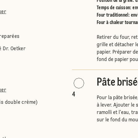
Position de la grille
:
d
Temps de cuisson: en
ker
Four traditionnel
:
env
Four à chaleur tourna
preparées
Retirer du four, re
grille et détacher 
é Dr. Oetker
papier. Préparer d
fond de papier pour
Pâte brisé
ker
4
Pour la pâte brisée
is double crème)
à lever. Ajouter le
ramolli et l'eau, tr
sur le fond du mou