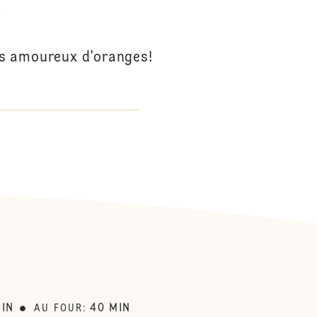
S
es amoureux d’oranges!
:
IN
40
MIN
AU FOUR
: