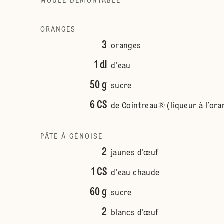
MOULE DÉMONTABLE
ORANGES
3
oranges
1 dl
d'eau
50 g
sucre
6 CS
de Cointreau® (liqueur à l’or
PÂTE À GÉNOISE
2
jaunes d’œuf
1 CS
d'eau chaude
60 g
sucre
2
blancs d’œuf