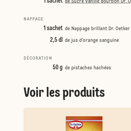
1 sachet
de Sucre Vanillé Bourbon Dr. 
NAPPAGE
1 sachet
de Nappage brillant Dr. Oetker
2,5 dl
de jus d’orange sanguine
DÉCORATION
50 g
de pistaches hachées
Voir les produits