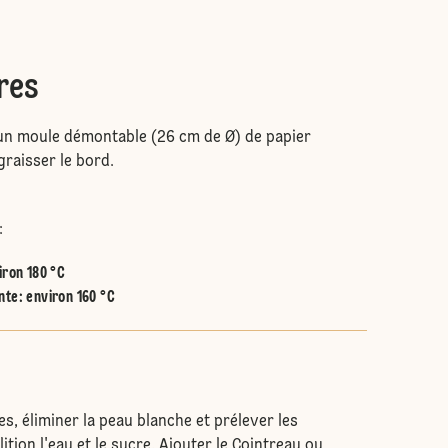
res
'un moule démontable (26 cm de Ø) de papier
graisser le bord.
:
iron 180 °C
nte
:
environ 160 °C
s, éliminer la peau blanche et prélever les
llition l'eau et le sucre. Ajouter le Cointreau ou