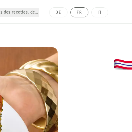
z des recettes, des produits, etc.
DE
FR
IT