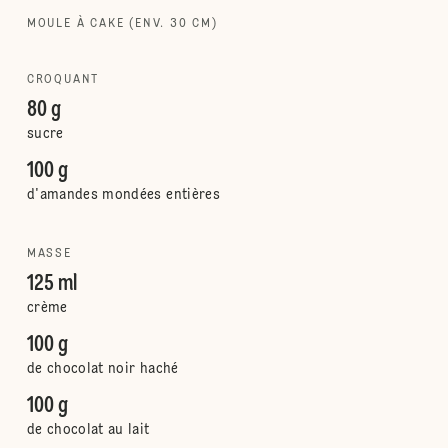
MOULE À CAKE (ENV. 30 CM)
CROQUANT
80 g
sucre
100 g
d'amandes mondées entières
MASSE
125 ml
crème
100 g
de chocolat noir haché
100 g
de chocolat au lait