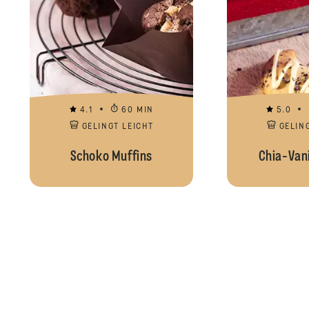
4.1
60 MIN
5.0
GELINGT LEICHT
GELIN
Schoko Muffins
Chia-Vani