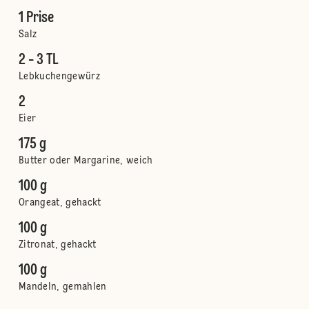
1 Prise
Salz
2 - 3 TL
Lebkuchengewürz
2
Eier
175 g
Butter oder Margarine, weich
100 g
Orangeat, gehackt
100 g
Zitronat, gehackt
100 g
Mandeln, gemahlen