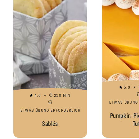
5.0
4.6
230 MIN
ETWAS ÜBUNG
ETWAS ÜBUNG ERFORDERLICH
Pumpkin-Pi
Sablés
Tu