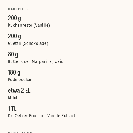
CAKEPOPS
200 g
Kuchenreste (Vanille)
200 g
Guetzli (Schokolade)
80 g
Butter oder Margarine, weich
180 g
Puderzucker
etwa 2 EL
Milch
1 TL
Dr. Oetker Bourbon Vanille Extrakt