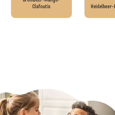
Brombeer-Mango-
Clafoutis
Heidelbeer-