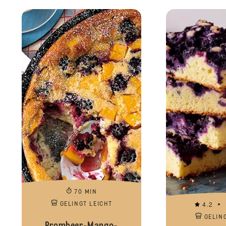
70 MIN
GELINGT LEICHT
4.2
GELIN