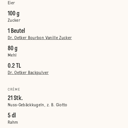
Eier
100 g
Zucker
1 Beutel
Dr. Oetker Bourbon Vanille Zucker
80 g
Mehl
0.2 TL
Dr. Oetker Backpulver
CRÈME
21 Stk.
Nuss-Gebäckkugeln, z. B. Giotto
5 dl
Rahm