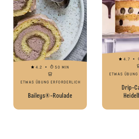
4.7
4.2
50 MIN
ETWAS ÜBUNG
ETWAS ÜBUNG ERFORDERLICH
Drip-C
Baileys®-Roulade
Heidel